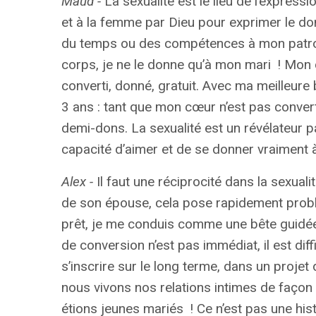
Maud -
La sexualité est le lieu de l’expressi
et à la femme par Dieu pour exprimer le don 
du temps ou des compétences à mon patron
corps, je ne le donne qu’à mon mari
! Mon c
converti, donné, gratuit. Avec ma meilleure
3 ans : tant que mon cœur n’est pas conver
demi-dons. La sexualité est un révélateur 
capacité d’aimer et de se donner vraiment à 
Alex -
Il faut une réciprocité dans la sexual
de son épouse, cela pose rapidement probl
prêt, je me conduis comme une bête guidée pa
de conversion n’est pas immédiat, il est diffi
s’inscrire sur le long terme, dans un proje
nous vivons nos relations intimes de faço
étions jeunes mariés
! Ce n’est pas une his