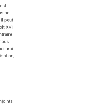
 est
ns se
il peut
oît
XVI
ntraire
 nous
ui urbi
isation,
joints,