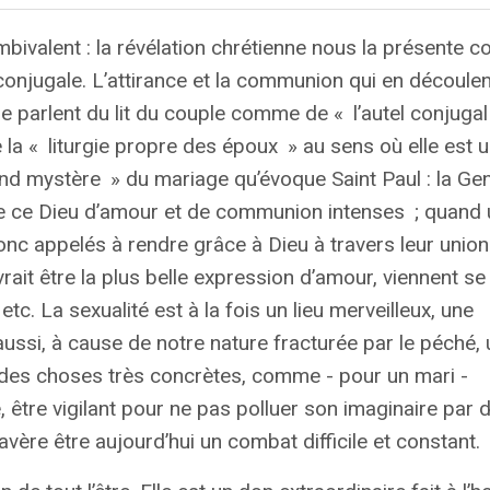
ambivalent : la révélation chrétienne nous la présente
 conjugale. L’attirance et la communion qui en découle
se parlent du lit du couple comme de «
l’autel conjugal
 la «
liturgie propre des époux
» au sens où elle est 
nd mystère
» du mariage qu’évoque Saint Paul : la Ge
e ce Dieu d’amour et de communion intenses
; quand 
nc appelés à rendre grâce à Dieu à travers leur union
ait être la plus belle expression d’amour, viennent se
c. La sexualité est à la fois un lieu merveilleux, une
ussi, à cause de notre nature fracturée par le péché, u
r des choses très concrètes, comme - pour un mari -
 être vigilant pour ne pas polluer son imaginaire par 
ère être aujourd’hui un combat difficile et constant.