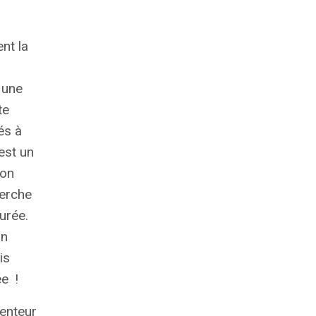
nt la
s une
te
és à
est un
ion
herche
durée.
un
is
ée
!
lenteur