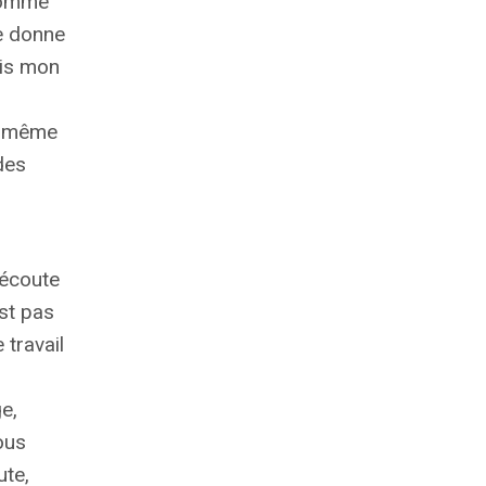
’homme
Je donne
ais mon
ni même
des
r
’écoute
est pas
 travail
e,
ous
ute,