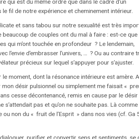
ture qui est du même ordre que dans le cadre d’un
e fil de notre expérience et cheminement intérieur.
licate et sans tabou sur notre sexualité est très impor
e beaucoup de couples ont du mal à faire : est-ce que
tes qui m’ont touchée en profondeur
? Le lendemain,
ec l’envie d’embrasser l’univers, …
? Ou au contraire tr
lateur précieux sur lequel s’appuyer pour s’ajuster.
ur le moment, dont la résonance intérieure est amère. 
par mon désir pulsionnel ou simplement me faisait «
pre
 sans cesse décontenancé, remis en cause par le désir
 ne s’attendait pas et qu’on ne souhaite pas. Là comme
ce ou non du «
fruit de l’Esprit
» dans nos vies (cf. Ga 
 dialoguer, purifier et convertir sens et sentiments, se