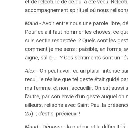
et de relecture de ce qui a été vécu. Relec
accompagnement spirituel où nous relisons l
Maud -
Avoir entre nous une parole libre, dé
Pour cela il faut nommer les choses, ce qu
suis sentie respectée
? Quels sont les ges
comment je me sens : paisible, en forme, av
aigrie, salie, …
? Ces sentiments sont un révé
Alex
- On peut avoir eu un plaisir intense s
recul, je réalise que tel geste était guidé 
ma femme, et non l’accueillir. On est aussi
l’autre, par son envie d’un geste auquel on
ailleurs, relisons avec Saint Paul la présen
25)
; c’est si précieux
!
Maud -
Dépasser la pudeur et la difficulté à