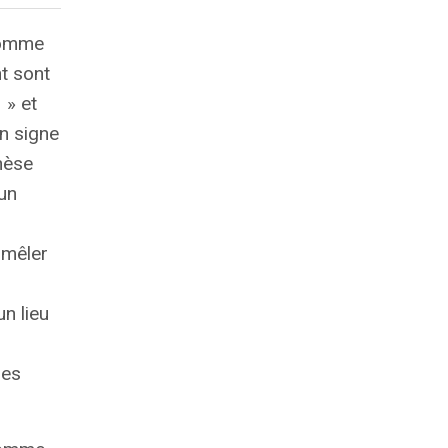
 comme
nt sont
» et
un signe
nèse
un
 mêler
n lieu
des