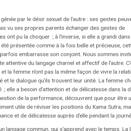
ênée par le désir sexuel de l’autre : ses gestes peuve
n’a pas vu ses propres parents échanger des gestes de
es ont pu la choquer
; à l’inverse, si elle a grandi dan
 a été présentée comme à la fois belle et précieuse, cet
i parfois embarrasse son conjoint. Nous sommes invit
attentive du langage charnel et affectif de l’autre. C’
t la femme n’ont pas la même façon de vivre la relat
é et le dialogue qu’ils trouvent leur unité. La femme c
é
; elle a besoin d’attention et de délicatesse dans la 
estion de la performance, découvrent que pour être 
iment utile de réviser les positions du Kama Sutra, ma
enance et de délicatesse auprès d’elle pendant la journ
 un langage commun, qui s’apprend avec le temps. La 