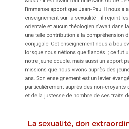
Maud -
Il est avant tout utile sans doute de
l’immense apport que Jean-Paul
II
nous a a
enseignement sur la sexualité
; il rejoint le
orientale et aucun théologien n’avait dans la 
une telle contribution à la compréhension d
conjugale. Cet enseignement nous a boulev
lorsque nous n’étions que fiancés
; ce fut u
notre jeune couple, mais aussi un apport p
missions que nous vivons auprès des jeune
ans. Son enseignement est un levier évangé
particulièrement auprès des non-croyants d
et de la justesse de nombre de ses traits d
La sexualité, don extraordin