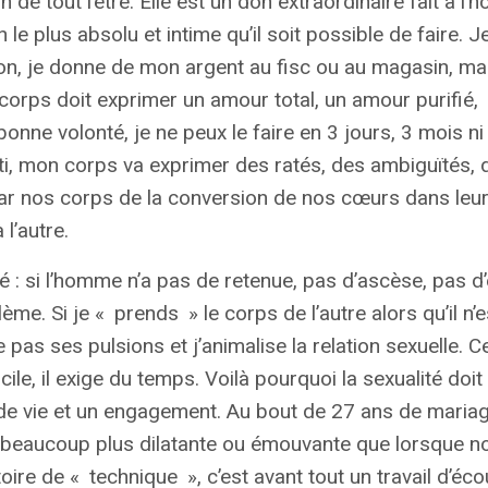
on de tout l’être. Elle est un don extraordinaire fait à l
le plus absolu et intime qu’il soit possible de faire. 
, je donne de mon argent au fisc ou au magasin, m
orps doit exprimer un amour total, un amour purifié,
 bonne volonté, je ne peux le faire en 3 jours, 3 mois 
ti, mon corps va exprimer des ratés, des ambiguïtés, 
par nos corps de la conversion de nos cœurs dans leu
l’autre.
ité : si l’homme n’a pas de retenue, pas d’ascèse, pas d
ème. Si je «
prends
» le corps de l’autre alors qu’il n’
s ses pulsions et j’animalise la relation sexuelle. Ce
cile, il exige du temps. Voilà pourquoi la sexualité doit
t de vie et un engagement. Au bout de 27 ans de mariag
n beaucoup plus dilatante ou émouvante que lorsque n
toire de «
technique
», c’est avant tout un travail d’éco