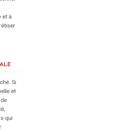
e et à
rétiser
ale
ché. Si
elle et
 de
té,
s qui
r