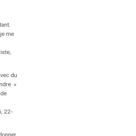
tant.
 je me
iste,
Avec du
ndre
»
 de
5, 22-
 donner