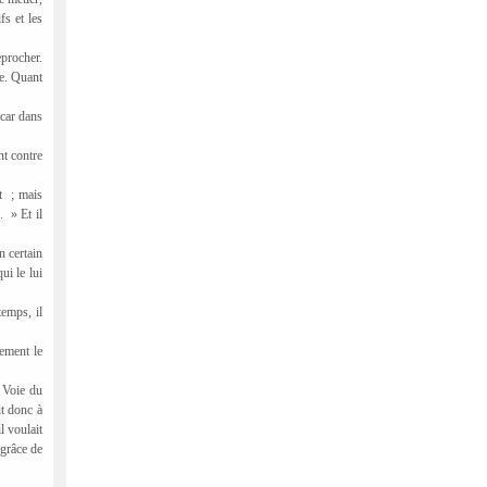
fs et les
eprocher.
ue. Quant
 car dans
nt contre
t
; mais
.
» Et il
n certain
qui le lui
temps, il
vement le
a Voie du
it donc à
l voulait
 grâce de