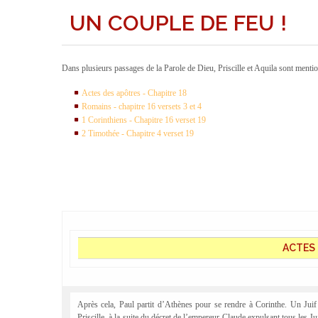
UN COUPLE DE FEU !
Dans plusieurs passages de la Parole de Dieu, Priscille et Aquila sont ment
Actes des apôtres - Chapitre 18
Romains - chapitre 16 versets 3 et 4
1 Corinthiens - Chapitre 16 verset 19
2 Timothée - Chapitre 4 verset 19
ACTES 
Après cela, Paul partit d’Athènes pour se rendre à Corinthe. Un Juif
Priscille, à la suite du décret de l’empereur Claude expulsant tous les 