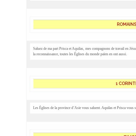
ROMAINS 
Saluez de ma part Prisca et Aquilas, mes compagnons de travail en Jésus 
la reconnaissance, toutes les Églises du monde païen en ont aussi.
1 CORINT
Les Églises de la province d’Asie vous saluent. Aquilas et Prisca vous s