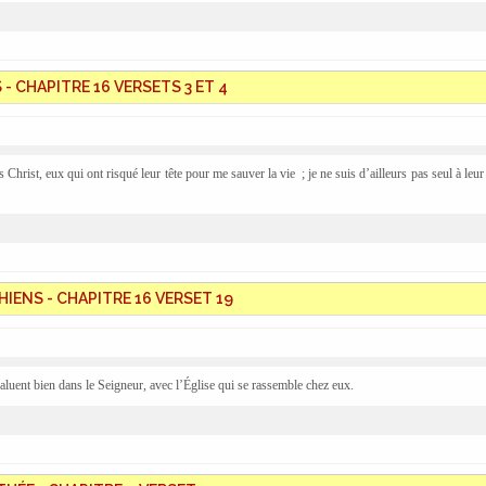
- CHAPITRE 16 VERSETS 3 ET 4
Christ, eux qui ont risqué leur tête pour me sauver la vie
; je ne suis d’ailleurs pas seul à leur
HIENS - CHAPITRE 16 VERSET 19
aluent bien dans le Seigneur, avec l’Église qui se rassemble chez eux.