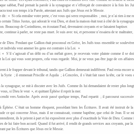
Chaque sabbat, Paul prenait la parole à la synagogue et s’efforçait de convaincre à la fois les Jui
ra tout son temps à la Parole, attestant aux Juifs que Jésus est le Messie.
 dit : «
Si cela entraîne votre perte, c’est vous qui serez responsables
; moi, je n’ai rien à me r
 certain Titius Justus, qui adorait le vrai Dieu, et dont la maison était tout à côté de la synagog
on. Beaucoup de Corinthiens, en écoutant Paul, devenaient croyants et se faisaient baptiser.
te, continue à parler, ne reste pas muet. Je suis avec toi, et personne n’essaiera de te maltraiter,
ole de Dieu. Pendant que Gallion était proconsul en Grèce, les Juifs tous ensemble se soulevère
et individu veut amener les gens est contraire à la Loi.
»
 : «
S’il s’agissait d’un délit ou d’un méfait grave, je recevrais votre plainte comme il se doi
et la Loi qui vous sont propres, cela vous regarde. Moi, je ne veux pas être juge de ces affaires
rent à le frapper devant le tribunal, tandis que Gallion demeurait indifférent. Paul resta encore u
 la Syrie
; il emmenait Priscille et Aquila
; à Cencrées, il s’était fait raser la tête, car le voeu 
 à la synagogue, se mit à discuter avec les Juifs. Comme ils lui demandaient de rester plus long
 vous, si Dieu le veut
», et quittant Éphèse il reprit la mer.
cendit vers Antioche. Après avoir passé quelque temps, Paul repartit
; il parcourut successi
 Éphèse. C’était un homme éloquent, possédant bien les Écritures. Il avait été instruit de l
itude ce qui concerne Jésus, mais il ne connaissait, comme baptême, que celui de Jean. Il se m
tendirent, ils le prirent à part et lui exposèrent avec plus d’exactitude la Voie de Dieu. Comme i
es de lui faire bon accueil. Quand il fut arrivé, il rendit de grands services aux croyants, par la
rant par les Écritures que Jésus est le Messie.