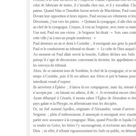
celui de fabricant de tentes, il s’installa chez eux, et il y travaillait. 
païens. Quand Silas et Timothée furent arrivés de Macédoine, Paul consac
Devant leur opposition et leurs injures, Paul secoua ses vêtements et leur
Désormais, j’irai vers les païens.
» Quittant la synagogue, il alla chez un
au chef de la synagogue, Crispus, il crut au Seigneur, avec toute sa mais
Une nuit, Paul eut une vision
; le Seigneur lui disait : «
Sois sans crain
cette ville j’ai à moi un peuple nombreux.
»
Paul demeura un an et demi à Corinthe
; il enseignait aux gens la par
Paul et le conduisirent au tribunal en disant : «
Le culte de Dieu auquel c
Au moment où Paul allait ouvrir la bouche, Gallion déclara aux Juifs
puisqu’il s’agit de discussions concernant la doctrine, les appellations 
les renvoya du tribunal.
Alors, ils se saisirent tous de Sosthène, le chef de la synagogue, et se mi
temps à Corinthe, puis il fit ses adieux aux frères et prit le bateau pour
interdisait venait d’expirer.
Ils arrivèrent à Éphèse
; il laissa là ses compagnons, mais lui, entrant
n’accepta pas
; en faisant ses adieux, il dit : «
Je reviendrai encore chez
Ayant débarqué à Césarée, il monta saluer l’Église de Jérusalem et des
pays galate et la Phrygie, en affermissant tous les disciples.
Or, un Juif nommé Apollos, originaire d’Alexandrie, venait d’arriver à
Seigneur
; plein d’enthousiasme, il annonçait et enseignait avec exact
parler avec assurance à la synagogue. Mais, quand Priscille et Aquila l’en
se rendre en Grèce, les frères l’y encouragèrent, et écrivirent aux discipl
Dieu
; en effet, il réfutait vigoureusement les Juifs en public, en démont