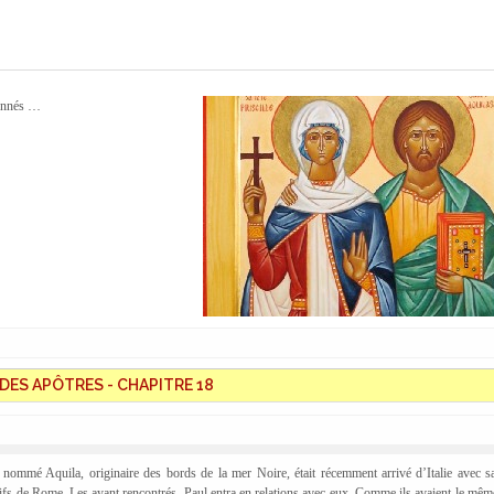
ionnés …
DES APÔTRES - CHAPITRE 18
 nommé Aquila, originaire des bords de la mer Noire, était récemment arrivé d’Italie avec 
Juifs de Rome. Les ayant rencontrés, Paul entra en relations avec eux. Comme ils avaient le mêm