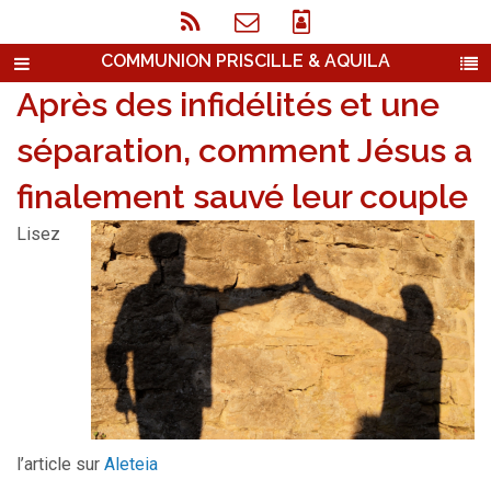
COMMUNION PRISCILLE & AQUILA
Après des infidélités et une
séparation, comment Jésus a
finalement sauvé leur couple
Lisez
l’article sur
Aleteia