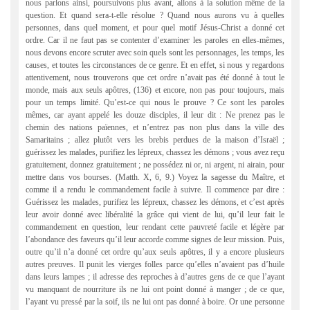
nous parlons ainsi, poursuivons plus avant, allons à la solution même de la
question. Et quand sera-t-elle résolue ? Quand nous aurons vu à quelles
personnes, dans quel moment, et pour quel motif Jésus-Christ a donné cet
ordre. Car il ne faut pas se contenter d’examiner les paroles en elles-mêmes,
nous devons encore scruter avec soin quels sont les personnages, les temps, les
causes, et toutes les circonstances de ce genre. Et en effet, si nous y regardons
attentivement, nous trouverons que cet ordre n’avait pas été donné à tout le
monde, mais aux seuls apôtres, (136) et encore, non pas pour toujours, mais
pour un temps limité. Qu’est-ce qui nous le prouve ? Ce sont les paroles
mêmes, car ayant appelé les douze disciples, il leur dit : Ne prenez pas le
chemin des nations païennes, et n’entrez pas non plus dans la ville des
Samaritains ; allez plutôt vers les brebis perdues de la maison d’Israël ;
guérissez les malades, purifiez les lépreux, chassez les démons ; vous avez reçu
gratuitement, donnez gratuitement ; ne possédez ni or, ni argent, ni airain, pour
mettre dans vos bourses. (Matth. X, 6, 9.) Voyez la sagesse du Maître, et
comme il a rendu le commandement facile à suivre. Il commence par dire :
Guérissez les malades, purifiez les lépreux, chassez les démons, et c’est après
leur avoir donné avec libéralité la grâce qui vient de lui, qu’il leur fait le
commandement en question, leur rendant cette pauvreté facile et légère par
l’abondance des faveurs qu’il leur accorde comme signes de leur mission. Puis,
outre qu’il n’a donné cet ordre qu’aux seuls apôtres, il y a encore plusieurs
autres preuves. Il punit les vierges folles parce qu’elles n’avaient pas d’huile
dans leurs lampes ; il adresse des reproches à d’autres gens de ce que l’ayant
vu manquant de nourriture ils ne lui ont point donné à manger ; de ce que,
l’ayant vu pressé par la soif, ils ne lui ont pas donné à boire. Or une personne