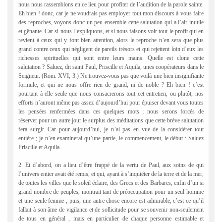
nous nous rassemblons en ce lieu pour profiter de l’audition de la parole sainte.
Eh bien ! donc, car je ne voudrais pas employer tout mon discours à vous faire
des reproches, voyons donc un peu ensemble cette salutation qui a l’air inutile
et gênante. Car si nous l’expliquons, et si nous faisons voir tout le profit qui en
revient à ceux qui y font bien attention, alors le reproche n’en sera que plus
grand contre ceux qui négligent de pareils trésors et qui rejettent loin d’eux les
richesses spirituelles qui sont entre leurs mains. Quelle est clone cette
salutation ? Saluez, dit saint Paul, Priscille et Aquila, unes coopérateurs dans le
Seigneur. (Rom. XVI, 3.) Ne trouvez-vous pas que voilà une bien insignifiante
formule, et qui ne nous offre rien de grand, ni de noble ? Eh bien ! c’est
pourtant à elle seule que nous consacrerons tout cet entretien, ou plutôt, nos
efforts n’auront même pas assez d’aujourd’hui pour épuiser devant vous toutes
les pensées renfermées dans ces quelques mots ; nous serons forcés de
réserver pour un autre jour le surplus des méditations que cette brève salutation
fera surgir. Car pour aujourd’hui, je n’ai pas en vue de la considérer tout
entière ; je n’en examinerai qu’une partie, le commencement, le début : Saluez
Priscille et Aquila.
2. Et d’abord, on a lieu d’être frappé de la vertu de Paul, aux soins de qui
l’univers entier avait été remis, et qui, ayant à s’inquiéter de la terre et de la mer,
de toutes les villes que le soleil éclaire, des Grecs et des Barbares, enfin d’un si
grand nombre de peuples, montrait tant de préoccupation pour un seul homme
et une seule femme ; puis, une autre chose encore est admirable, c’est ce qu’il
fallait à son âme de vigilance et de sollicitude pour se souvenir non-seulement
de tous en général , mais en particulier de chaque personne estimable et