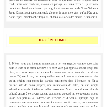
rendu notre âme meilleure, d’avoir en partage les biens éternels : puissions-
nous tous obtenir cette faveur, par la grâce et la miséricorde de Notre-Seigneur
Jésus-Christ, à qui appartiennent la gloire et la puissance, ainsi qu’au Père et au
Saint-Esprit, maintenant et toujours, et dans les siècles des siècles. Ainsi soit-il.
DEUXIÈME HOMÉLIE
1. N’êtes-vous pas instruits maintenant à ne rien regarder comme accessoire
dans le texte de la sainte Ecriture ? N’avez-vous pas appris à scruter jusqu’aux
titres, aux noms propres et aux simples salutations qui se lisent dans les divins
oracles ? Quant à moi, j’estime que désormais nul homme studieux ne souffrira
qu’on néglige rien parmi les paroles consignées dans l’Ecriture, ne fût-ce
qu’une liste de noms propres, une énumération de dates, ou une simple
salutation adressée à telles ou telles personnes. Mais, pour donner plus de
solidité encore à cet avertissement, examinons aujourd’hui ce que nous avions
laissé des paroles à l’adresse de Priscille et d’Aquila, quoique déjà le
commencement ne nous ait point médiocrement profité. En effet, nous en avons
appris quel bien c’est que le travail, quel mal que la paresse ; puis, ce qu’était