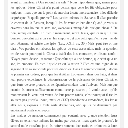
ayant un manteau ? Que répondre à cela ? Nous répondrons que, même pour
les apôtres, Jésus-Christ n’a point permis que cette loi fût obligatoire pour
toujours ; mais que sur le point de marcher à cette mort salutaire, il les délia de
ce précepte. Et quelle preuve ? Les paroles mêmes du Sauveur. Il allait prendre
le chemin de la Passion, lorsqu’il les fit venir et leur dit : Quand je vous ai
envoyés sans bourse et sans sac, avez-vous manqué de quelque chose ? De
rien, répliquèrent-ils. Eh bien ! maintenant, reprit Jésus, que celui qui a une
bourse, que celui qui a un sac, les emporte ; et que celui qui n’en a pas, vende
son vêtement, et achète une épée. (Luc, XXII, 35, 36.) Mais peut-être on me
dira : Vos paroles ont absous les apôtres de cette accusation, mais la question
est de savoir pourquoi le Christ a établi des lois contraires, en disant tantôt :
N’ayez point de sac , et tantôt : Que celui qui a une bourse, que celui quia un
sac, les emporte. Eh bien ! quelle en est la raison ? C’en est une digne de sa
sagesse et de sa sollicitude pour ses disciples. Dans le commencement, il donna
le premier ces ordres, pour que les Apôtres trouvassent dans des faits, et dans
leur propre expérience, la démonstration de la puissance de Jésus-Christ, et
que, forts de cette preuve, ils se répandissent dans tout l’univers. Mais lorsque
ensuite ils eurent suffisamment connu cette puissance , il voulut aussi qu’ils
montrassent la vertu qui venait de leur propre fonds, c’est pourquoi il rie les
soutient pas jusqu’au bout , mais les (137) abandonne à eux-mêmes, les laisse
aller seuls, exposés à toute sorte d’épreuves, afin qu’ils ne demeurent pas
entièrement oisifs et en repos.
Les maîtres de natation commencent par soutenir avec grande attention leurs
élèves en tenant eux-mêmes les mains par-dessous, mais après-le premier’, le
second ou le troisième jour, ils retirent souvent leur main, et ordonnent à leurs