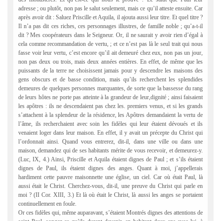
adresse ; ou plutôt, non pas le salut seulement, mais ce qu’il atteste ensuite. Car
après avoir dit : Saluez Priscille et Aquila, il ajouta aussi leur titre. Et quel titre ?
Il n’a pas dit ces riches, ces personnages illustres, de famille noble ; qu’a-t-il
dit ? Mes coopérateurs dans le Seigneur. Or, il ne saurait y avoir rien d’égal à
cela comme recommandation de vertu, ; et ce n’est pas là le seul trait qui nous
fasse voir leur vertu, c’est encore qu’il ait demeuré chez eux, non pas un jour,
non pas deux ou trois, mais deux années entières. En effet, de même que les
puissants de la terre ne choisissent jamais pour y descendre les maisons des
gens obscurs et de basse condition, mais qu’ils recherchent les splendides
demeures de quelques personnes marquantes, de sorte que la bassesse du rang
de leurs hôtes ne porte pas atteinte à la grandeur de leur,dignité ; ainsi faisaient
les apôtres : ils ne descendaient pas chez les. premiers venus, et si les grands
s’attachent à la splendeur de la résidence, les Apôtres demandaient la vertu de
l’âme, ils recherchaient avec soin les fidèles qui leur étaient dévoués et ils
venaient loger dans leur maison. En effet, il y avait un précepte du Christ qui
l’ordonnait ainsi. Quand vous entrerez, dit-il, dans une ville ou dans une
maison, demandez qui de ses habitants mérite de vous recevoir, et demeurez-y.
(Luc, IX, 4.) Ainsi, Priscille et Aquila étaient dignes de Paul ; et s’ils étaient
dignes de Paul, ils étaient dignes des anges. Quant à moi, j’appellerais
hardiment cette pauvre maisonnette une église, un ciel. Car où était Paul, là
aussi était le Christ. Cherchez-vous, dit-il, une preuve du Christ qui parle en
moi ? (II Cor. XIII, 3.) Et là où était le Christ, là aussi les anges se portaient
continuellement en foule.
Or ces fidèles qui, même auparavant, s’étaient Montrés dignes des attentions de