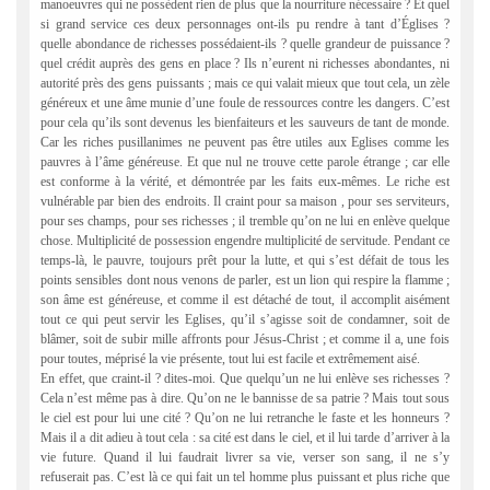
manoeuvres qui ne possèdent rien de plus que la nourriture nécessaire ? Et quel
si grand service ces deux personnages ont-ils pu rendre à tant d’Églises ?
quelle abondance de richesses possédaient-ils ? quelle grandeur de puissance ?
quel crédit auprès des gens en place ? Ils n’eurent ni richesses abondantes, ni
autorité près des gens puissants ; mais ce qui valait mieux que tout cela, un zèle
généreux et une âme munie d’une foule de ressources contre les dangers. C’est
pour cela qu’ils sont devenus les bienfaiteurs et les sauveurs de tant de monde.
Car les riches pusillanimes ne peuvent pas être utiles aux Eglises comme les
pauvres à l’âme généreuse. Et que nul ne trouve cette parole étrange ; car elle
est conforme à la vérité, et démontrée par les faits eux-mêmes. Le riche est
vulnérable par bien des endroits. Il craint pour sa maison , pour ses serviteurs,
pour ses champs, pour ses richesses ; il tremble qu’on ne lui en enlève quelque
chose. Multiplicité de possession engendre multiplicité de servitude. Pendant ce
temps-là, le pauvre, toujours prêt pour la lutte, et qui s’est défait de tous les
points sensibles dont nous venons de parler, est un lion qui respire la flamme ;
son âme est généreuse, et comme il est détaché de tout, il accomplit aisément
tout ce qui peut servir les Eglises, qu’il s’agisse soit de condamner, soit de
blâmer, soit de subir mille affronts pour Jésus-Christ ; et comme il a, une fois
pour toutes, méprisé la vie présente, tout lui est facile et extrêmement aisé.
En effet, que craint-il ? dites-moi. Que quelqu’un ne lui enlève ses richesses ?
Cela n’est même pas à dire. Qu’on ne le bannisse de sa patrie ? Mais tout sous
le ciel est pour lui une cité ? Qu’on ne lui retranche le faste et les honneurs ?
Mais il a dit adieu à tout cela : sa cité est dans le ciel, et il lui tarde d’arriver à la
vie future. Quand il lui faudrait livrer sa vie, verser son sang, il ne s’y
refuserait pas. C’est là ce qui fait un tel homme plus puissant et plus riche que