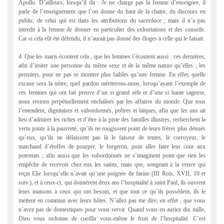
Apollo. D’ailleurs, lorsqu’il dit : Je ne charge pas la femme d’enseigner, il
parle de l’enseignement que l’on donne du haut de la chaire, du discours en
public, de celui qui est dans les attributions du sacerdoce ; mais il n’a pas
interdit à la femme de donner en particulier des exhortations et des conseils.
Car si cela eût été défendu, il n’aurait pas donné des éloges à celle qui le faisait.
4. Que les maris écoutent cela , que les femmes l’écoutent aussi : ces dernières,
afin d’imiter une personne du même sexe et de la même nature qu’elles ; les
premiers, pour ne pas se montrer plus faibles qu’une femme. En effet, quelle
excuse sera la nôtre, quel pardon mériterons-nous, lorsqu’ayant l’exemple de
ces femmes qui ont fait preuve d’un si grand zèle et d’une si haute sagesse,
nous restons perpétuellement enchaînés par les affaires du monde. Que tous
l’entendent, dignitaires et subordonnés, prêtres et laïques, afin que les uns ait
lieu d’admirer les riches et d’être à la piste des familles illustres, recherchent la
vertu jointe à la pauvreté, qu’ils ne rougissent point de leurs frères plus dénués
qu’eux, qu’ils ne délaissent pas là le faiseur de tentes, le corroyeur, le
marchand d’étoffes de pourpre, le forgeron, pour aller faire leur cour aux
potentats ; afin aussi que les subordonnés ne s’imaginent point que rien les
empêche de recevoir chez eux les saints, mais que, songeant à la veuve qui
reçut Elie lorsqu’elle n’avait qu’une poignée de farine (III Rois, XVII, 10 et
suiv.), et à ceux-ci, qui donnèrent deux ans l’hospitalité à saint Paul, ils ouvrent
leurs maisons à ceux qui ont besoin, et que tout ce qu’ils possèdent, ils le
mettent en commun avec leurs hôtes. N’allez pas me dire, en effet , que vous
n’avez pas de domestiques pour vous servir. Quand vous en auriez dix mille,
Dieu vous ordonne de cueillir vous-même le fruit de l’hospitalité. C’est