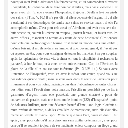
pourquoi saint Paul s’adressant à la femme veuve, et lui commandant d’exercer
l’hospitalité, lui ordonnait de le faire non par d’autres, mais par elle-même. Car
après avoir dit : Si elle a exercé l’hospitalité, il ajouta : Si elle a lavé les pieds
des saints. (I Tim. V, 10.) Il n’a pas dit : si elle a dépensé de l’argent, ni : si elle
a ordonné à ses domestiques de rendre aux saints ce service, mais : si elle l’a
accompli elle-même. C’est pour cela aussi qu’Abraham, qui avait trois cent dix-
huit serviteurs, courait lui-même au troupeau, portait le veau, et faisait tous les
autres offices , associant sa femme aux fruits de cette hospitalité. C’est encore
pour cela que Notre-Seigneur Jésus-Christ vient au monde dans une étable ;
qu’une fois né, il est élevé dans sa famille, et que, devenu grand, il n’avait pas
où reposer sa tête, pour vous enseigner de toutes les manières à ne pas soupirer
après les splendeurs de cette vie, à aimer en tout la simplicité, à rechercher la
pauvreté, à fuir le luxe, et à vous orner intérieurement. Car, dit l’Ecriture, la
gloire de la fille d’un roi est tout intérieure. (Ps. XLIV, 14.) Si vous avez
l’intention de l’hospitalité, vous en avez le trésor tout entier, quand vous ne
posséderiez qu’une obole ; mais si vous avez dans le coeur de l’aversion pour
l’humanité et pour vos hôtes, nageriez-vous dans l’abondance de toutes choses,
vos hôtes sont à l’étroit dans votre maison. Priscille ne possédait pas de lits à
garnitures d’argent, mais elle possédait une grande chasteté ; point de
couverture de parade, mais une intention de bonté et (132) d’hospitalité ; point
de balustres brillants, mais une éclatante beauté d’âme ; son logis n’offrait ni
murs revêtus de marbre, ni dalles émaillées de marqueterie, mais elle était elle-
même un temple du Saint-Esprit. Voilà ce que loua Paul, voilà ce dont il fut
épris ; c’est pour cela qu’il resta deux ans sans quitter cette maison ; c’est pour
cela qu’il se souvient toujours de ses habitants, et leur compose un éloge grand