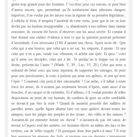
gloire trop grande pour des hommes. C’est donc pour ces raisons, et pour bien
d’autres encore, que, permettant qu’ils tombassent dans plusieurs dangers
imprévus, il ne voulut pas les laisser sous la rigueur de sa première législation ;
il relâcha le frein, il tempéra l’austérité de cette vertu, pour que la vie ne leur
devînt pas un fardeau insupportable , si, abandonnés à eux-mêmes dans mainte
rencontre, ils eussent été forcés d’observer une loi aussi sévère. Et comme il
faut donner une entière évidence à tout ce que la question pourrait présenter
d’incertitude, il est nécessaire (138) d’ajouter une chose. Après avoir dit : Que
celui qui a une bourse, que celui qui a un sac, les emporte, il ajouta : Et que
celui qui n’en a pas, vende son vêtement, et achète une épée. Et quoi ! voici
qu’il arme ses disciples, celui qui a dit : Si quelqu’un te frappe sur la joue
droite, présente-lui l’autre ? (Matth. V, 39 ; Luc, VI, 29.) Celui qui nous a
ordonné de bénir ceux qui nous injurient, de supporter les outrages, de prier
pour nos persécuteurs, le voici à présent qui arme ses apôtres, et rien qu’avec
l’épée ? Comment cela peut-il être raisonnable ? Car enfin, s’il fallait à toute
force les armer, ils n’avaient pas seulement besoin d’épées, mais aussi d’un
bouclier, d’un casque et de cnémides. Et d’ailleurs, s’il voulait prendre de telles
dispositions au point de vue humain, de combien de gens un ordre semblable
ne devait-il pas être la risée ? Quand ils auraient possédé des milliers de
pareilles armes, quelle figure allaient faire ces onze apôtres devant toutes les
attaques, tous les piéges des peuples et des tyrans , des villes et des nations ?
Auraient-ils pu entendre hennir un cheval ? n’auraient-ils pas été saisis de
terreur à l’aspect seul des armées, ces hommes élevés au milieu des lacs et des
rivières, sur de frêles esquifs ? Et pourquoi donc leur parle-t-il ainsi ? Il veut
leur annoncer les attaques des Juifs, et insinuer que ces derniers s’empareront