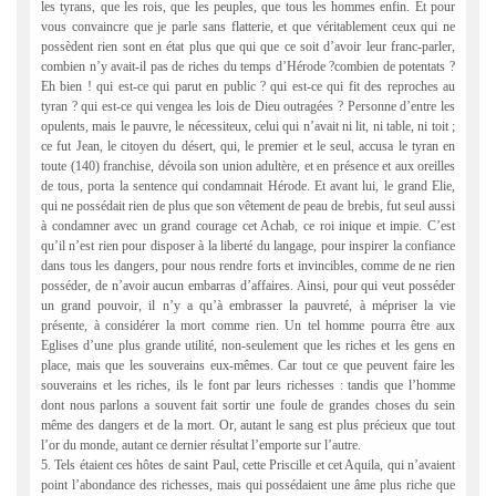
les tyrans, que les rois, que les peuples, que tous les hommes enfin. Et pour
vous convaincre que je parle sans flatterie, et que véritablement ceux qui ne
possèdent rien sont en état plus que qui que ce soit d’avoir leur franc-parler,
combien n’y avait-il pas de riches du temps d’Hérode ?combien de potentats ?
Eh bien ! qui est-ce qui parut en public ? qui est-ce qui fit des reproches au
tyran ? qui est-ce qui vengea les lois de Dieu outragées ? Personne d’entre les
opulents, mais le pauvre, le nécessiteux, celui qui n’avait ni lit, ni table, ni toit ;
ce fut Jean, le citoyen du désert, qui, le premier et le seul, accusa le tyran en
toute (140) franchise, dévoila son union adultère, et en présence et aux oreilles
de tous, porta la sentence qui condamnait Hérode. Et avant lui, le grand Elie,
qui ne possédait rien de plus que son vêtement de peau de brebis, fut seul aussi
à condamner avec un grand courage cet Achab, ce roi inique et impie. C’est
qu’il n’est rien pour disposer à la liberté du langage, pour inspirer la confiance
dans tous les dangers, pour nous rendre forts et invincibles, comme de ne rien
posséder, de n’avoir aucun embarras d’affaires. Ainsi, pour qui veut posséder
un grand pouvoir, il n’y a qu’à embrasser la pauvreté, à mépriser la vie
présente, à considérer la mort comme rien. Un tel homme pourra être aux
Eglises d’une plus grande utilité, non-seulement que les riches et les gens en
place, mais que les souverains eux-mêmes. Car tout ce que peuvent faire les
souverains et les riches, ils le font par leurs richesses : tandis que l’homme
dont nous parlons a souvent fait sortir une foule de grandes choses du sein
même des dangers et de la mort. Or, autant le sang est plus précieux que tout
l’or du monde, autant ce dernier résultat l’emporte sur l’autre.
5. Tels étaient ces hôtes de saint Paul, cette Priscille et cet Aquila, qui n’avaient
point l’abondance des richesses, mais qui possédaient une âme plus riche que