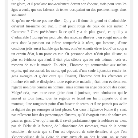
tire gloire, et il proclame non-seulement devant son époque, mais pour tous les
âges à venir, que ces faiseurs de tentes occupaient un des premiers rangs dans
son amitié.
Et qu’on ne vienne pas me dire : Qu’y a-t-il donc de grand et d’admirable,
qu’ayant lui-même cet état, il n’ait point rougi de ceux de son métier ?
Comment ? C’est précisément là ce qu’il y a de plus grand, ce qu’il y a
d’admirable ! Lorsqu’on peut citer des ancêtres illustres , on rougit moins de
ceux dont la position est infime comparée à la nôtre, que lorsque , d’une
condition jadis aussi humble que la leur, on s’est ensuite élevé tout d’un coup à
un certain éclat, à un poste en vue. Or personne alors n’était plus illustre, ni
plus en évidence que Paul, il était plus célèbre que les rois mêmes ; cela est
reconnu de tout le monde. En effet , l’homme qui commandait aux malins
esprits, qui ressuscitait les morts, qui pouvait d’une seule injonction rendre les
gens aveugles et guérir ceux qui l’étaient, l’homme dont les vêtements et
l’ombre elle-même dissipaient toute espèce de maladie , était bien évidemment
regardé non plus comme un homme , mais comme un ange descendu des cieux.
Malgré cela, avec toute cette gloire dont il jouissait, cette admiration qui le
suivait en tous lieux, tous les regards se fixant sur lui n’importe où il se
montrait, il ne rougissait point d’un faiseur de tentes, et il ne pensait pas avilir
la dignité des personnages si haut placés. Car dans l’Eglise de Rome il y avait
naturellement bien des personnages illustres, qu’il chargeait ainsi de saluer ces
pauvres gens. C’est qu’il savait, il savait parfaitement que la noblesse ne vient
pas de l’éclat de la fortune, de l’abondance des richesses, mais de la bonne
conduite ; de sorte que si l’on est dépourvu de cette dernière, et que l’on
s’enorgueillisse de la gloire de ceux auxquels on doit le jour, on se pare