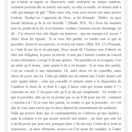
qui n’aurait ni argent, ni chaussures, mais seulement un unique manteau,
comment pourrait-elle en nourrir une autre, ou vêtir sa nudité, où donner asile à
celle qui manque de gîte ? Mais outre cela, vous avez encore une autre preuve
évidente. Quelqu’un s’approche de Jésus, et lui demande : Maître, en quoi
faisant hériterai-,je de la vie éternelle ? (Matth. XIX, 16.) Jésus lui énumère
tous les points de la loi, et cet homme, voulant s’instruire encore davantage, lui
dit : J’ai observé tout cela depuis ma jeunesse ; que me manque-t-il encore ?
Alors Jésus lui répond : Si tu veux être parfait, va vendre tout ce que tu
possèdes, donne-le aux pauvres, et reviens me suivre. (Ibid. XX, 21.) Pourtant,
si c’était là une loi et un précepte, Jésus aurait dû l’énoncer tout d’abord, en
faire une obligation, le poser en devoir, et non pas l’amener comme un conseil
et une exhortation. Lorsqu’il dit aux apôtres : Ne possédez ni or ni argent, c’est
un ordre qu’il donne ; mais quand il dit à cet homme : Si tu veux être parfait,
c’est un conseil et une exhortation. Or, autre chose est de conseiller, autre
chose de poser une loi. Celui qui établit une loi entend que l’ordre donné soit
suivi quand même ; celui qui conseille et exhorte remet à la disposition de
l’auditeur le choix de ce dont il s’agit, il laisse celui qui écoute maître d !’y
consentir ou non. C’est pour cela qu’il ne dit pas simplement : Va vendre ce
que tu possèdes, afin qu’on ne prenne pas ce qu’il dit pour une loi : comment
s’exprime-t-il ? Si tu veux être parfait, va vendre ce que tu possèdes ; et c’est
afin de vous faire savoir que la chose dépend du consentement des auditeurs.
Voilà qui prouve donc que ce commandement ne s’adressa qu’aux Apôtres ;
mais la solution n’est pas encore trouvée tout entière ; car bien que cette loi
n’ait été posée que pour eux, pourquoi donc, s’ils ont reçu l’ordre de n’avoir ni
chaussures , ni deux vêtements, trouve-t-on l’un ayant des sandales, et l’autre