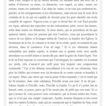
saint Paul, songez ce qu’ils durent devenir, en habitant deux ans avec lui, à
même d’observer sa tenue, sa démarche, son regard, sa mise, toutes ses
actions, toutes ses habitudes. Car, dans les saints, ce ne sont pas seulement les.
paroles, ni les enseignements et les exhortations, mais encore tout le reste de la
conduite de la vie qui est capable de devenir pour les gens attentifs une école
complète de sagesse. Figurez-vous ce que ce devait être de voir Paul prendre
ses repas, adresser des reproches ou des exhortations, prier, verser des larmes,
enfin dans toutes ses démarches. Si nous autres, qui ne possédons de lui que
quatorze lettrés, nous les portons par tout l’univers, ceux qui possédaient la
source de ces épîtres et là langue même de l’univers, la lumière des Eglises, le
fondement de la foi, la colonne et la base de la vérité, quels ne seraient-ils pas
devenus, dans le commerce d’un tel ange ? Et si ses vêtements étaient
redoutables aux malins esprits, et avaient une si grande vertu, avec quelle
abondance sa société intime n’aurait-elle pas attiré la grâce du Saint-Esprit. Voir
le lit où Paul reposait. la couverture qui l’enveloppait, les sandales où il mettait
ses pieds, cela n’aurait-il pas suffi pour leur inspirer une componction
continuelle ? Car si les démons tressaillaient à la vue de ses vêtements, bien
plus les fidèles qui vivaient avec lui devaient-ils se sentir contrits et humiliés à
cet aspect. Mais, une chose qui vaut la peine d’être examinée, c’est le motif qui
lui fit nommer, dans cette salutation, Priscille avant son mari. Il ne dit pas :
Saluez Aquila et Priscille, mais, Priscille et Aquila. Ce qu’il n’a point fait au
hasard, mais, je pense, parce qu’il lui savait plus de piété que son mari. Et ce
que j’avance là, vous pouvez vous convaincre, par la lecture même des Actes,
que ce n’est pas une simple conjecture. Apollo, homme éloquent et très-versé
dans les saintes Ecritures, mais qui ne connaissait que le baptême de Jean, avait