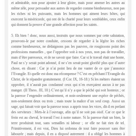
et admirable, non pour ajouter à leur gloire, mais pour amener les autres au
même zèle, pour persuader aux autres de regarder comme bienheureux, non pas
les riches ni les puissants, mais les hommes qui aiment leurs hôtes, qui
exercent la miséricorde, qui ont de la charité pour leurs semblables, ceux enfin
qui donnent la preuve d’une grande affection pour les saints.
5. Eh bien ! donc, nous aussi, instruits que nous sommes par cette salutation,
prouvons-le par notre conduite, cessons de regarder à la légère les riches
comme bienheureux, ne dédaignons pas les pauvres, rie rougissons point des
professions manuelles , que l’opprobre soit à nos yeux, non pas de travailler,
mais d’être paresseux, et de ne savoir que faire. Car si le travail était une honte,
Paul ne s’y serait point adonné, il ne s’en serait point glorifié plus que d’autre
chose, en disant : Car je n’ai point lieu de me vanter de ce que j’annonce
l’Evangile. Et quelle est donc ma récompense ? C’est en prêchant l’Evangile du
Christ, de le répandre gratuitement. (I Cor. IX, 16-18.) Si les métiers étaient un
opprobre, il n’aurait pas condamné ceux qui n’en exerçaient aucun à ne pas
manger. (II Thess. III, 10.) C’est qu’il n’y a que le péché qui soit honteux ; or
la paresse l’engendre ordinairement, et noie-seulement une espèce de péchés,
non-seulement deux ou trois ; mais toute la malice d’un seul coup. Aussi un
sage, qui faisait voir que la paresse nous a appris tous les vices, dit-il en perlant
des serviteurs : Mets-le à l’ouvrage, afin qu’il ne soit pas oisif. Car ce que le
frein est au cheval, le travail l’est à notre nature. Si la paresse était un bien, la
terre produirait tout, sans semailles ni labour ; or elle ne fait rien de tel.
Primitivement, il est vrai, Dieu lui ordonna de tout faire pousser sans être
labourée ; mais depuis, il en a disposé autrement : il a obligé les hommes à