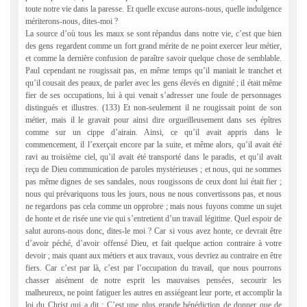
toute notre vie dans la paresse. Et quelle excuse aurons-nous, quelle indulgence
mériterons-nous, dites-moi ?
La source d’où tous les maux se sont répandus dans notre vie, c’est que bien
des gens regardent comme un fort grand mérite de ne point exercer leur métier,
et comme la dernière confusion de paraître savoir quelque chose de semblable.
Paul cependant ne rougissait pas, en même temps qu’il maniait le tranchet et
qu’il cousait des peaux, de parler avec les gens élevés en dignité ; il était même
fier de ses occupations, lui à qui venait s’adresser une foule de personnages
distingués et illustres. (133) Et non-seulement il ne rougissait point de son
métier, mais il le gravait pour ainsi dire orgueilleusement dans ses épîtres
comme sur un cippe d’airain. Ainsi, ce qu’il avait appris dans le
commencement, il l’exerçait encore par la suite, et même alors, qu’il avait été
ravi au troisième ciel, qu’il avait été transporté dans le paradis, et qu’il avait
reçu de Dieu communication de paroles mystérieuses ; et nous, qui ne sommes
pas même dignes de ses sandales, nous rougissons de ceux dont lui était fier ;
nous qui prévariquons tous les jours, nous ne nous convertissons pas, et nous
ne regardons pas cela comme un opprobre ; mais nous fuyons comme un sujet
de honte et de risée une vie qui s’entretient d’un travail légitime. Quel espoir de
salut aurons-nous donc, dites-le moi ? Car si vous avez honte, ce devrait être
d’avoir péché, d’avoir offensé Dieu, et fait quelque action contraire à votre
devoir ; mais quant aux métiers et aux travaux, vous devriez au contraire en être
fiers. Car c’est par là, c’est par l’occupation du travail, que nous pourrons
chasser aisément de notre esprit les mauvaises pensées, secourir les
malheureux, ne point fatiguer les autres en assiégeant leur porte, et accomplir la
loi du Christ qui a dit : C’est une plus grande bénédiction de donner que de