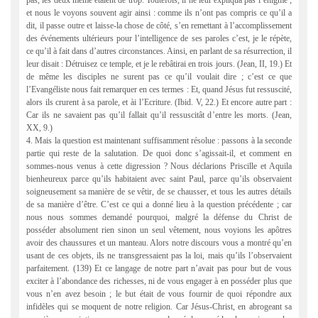
pas, les deux même étaient de trop. Toutefois, il ne leur expliqua pas l’énigme ;
et nous le voyons souvent agir ainsi : comme ils n’ont pas compris ce qu’il a
dit, il passe outre et laisse-la chose de côté, s’en remettant à l’accomplissement
des événements ultérieurs pour l’intelligence de ses paroles c’est, je le répète,
ce qu’il à fait dans d’autres circonstances. Ainsi, en parlant de sa résurrection, il
leur disait : Détruisez ce temple, et je le rebâtirai en trois jours. (Jean, II, 19.) Et
de même les disciples ne surent pas ce qu’il voulait dire ; c’est ce que
l’Evangéliste nous fait remarquer en ces termes : Et, quand Jésus fut ressuscité,
alors ils crurent à sa parole, et ài l’Ecriture. (Ibid. V, 22.) Et encore autre part :
Car ils ne savaient pas qu’il fallait qu’il ressuscitât d’entre les morts. (Jean,
XX, 9.)
4. Mais la question est maintenant suffisamment résolue : passons à la seconde
partie qui reste de la salutation. De quoi donc s’agissait-il, et comment en
sommes-nous venus à cette digression ? Nous déclarions Priscille et Aquila
bienheureux parce qu’ils habitaient avec saint Paul, parce qu’ils observaient
soigneusement sa manière de se vêtir, de se chausser, et tous les autres détails
de sa manière d’être. C’est ce qui a donné lieu à la question précédente ; car
nous nous sommes demandé pourquoi, malgré la défense du Christ de
posséder absolument rien sinon un seul vêtement, nous voyions les apôtres
avoir des chaussures et un manteau. Alors notre discours vous a montré qu’en
usant de ces objets, ils ne transgressaient pas la loi, mais qu’ils l’observaient
parfaitement. (139) Et ce langage de notre part n’avait pas pour but de vous
exciter à l’abondance des richesses, ni de vous engager à en posséder plus que
vous n’en avez besoin ; le but était de vous fournir de quoi répondre aux
infidèles qui se moquent de notre religion. Car Jésus-Christ, en abrogeant sa