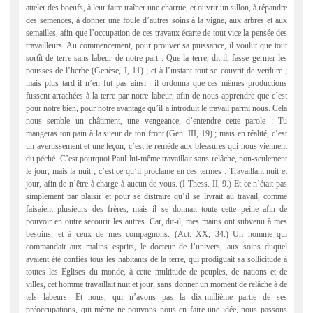
atteler des boeufs, à leur faire traîner une charrue, et ouvrir un sillon, à répandre
des semences, à donner une foule d’autres soins à la vigne, aux arbres et aux
semailles, afin que l’occupation de ces travaux écarte de tout vice la pensée des
travailleurs. Au commencement, pour prouver sa puissance, il voulut que tout
sortît de terre sans labeur de notre part : Que la terre, dit-il, fasse germer les
pousses de l’herbe (Genèse, I, 11) ; et à l’instant tout se couvrit de verdure ;
mais plus tard il n’en fut pas ainsi : il ordonna que ces mêmes productions
fussent arrachées à la terre par notre labeur, afin de nous apprendre que c’est
pour notre bien, pour notre avantage qu’il a introduit le travail parmi nous. Cela
nous semble un châtiment, une vengeance, d’entendre cette parole : Tu
mangeras ton pain à la sueur de ton front (Gen. III, 19) ; mais en réalité, c’est
un avertissement et une leçon, c’est le remède aux blessures qui nous viennent
du péché. C’est pourquoi Paul lui-même travaillait sans relâche, non-seulement
le jour, mais la nuit ; c’est ce qu’il proclame en ces termes : Travaillant nuit et
jour, afin de n’être à charge à aucun de vous. (I Thess. II, 9.) Et ce n’était pas
simplement par plaisir et pour se distraire qu’il se livrait au travail, comme
faisaient plusieurs des frères, mais il se donnait toute cette peine afin de
pouvoir en outre secourir les autres. Car, dit-il, mes mains ont subvenu à mes
besoins, et à ceux de mes compagnons. (Act. XX, 34.) Un homme qui
commandait aux malins esprits, le docteur de l’univers, aux soins duquel
avaient été confiés tous les habitants de la terre, qui prodiguait sa sollicitude à
toutes les Eglises du monde, à cette multitude de peuples, de nations et de
villes, cet homme travaillait nuit et jour, sans donner un moment de relâche à de
tels labeurs. Et nous, qui n’avons pas la dix-millième partie de ses
préoccupations, qui même ne pouvons nous en faire une idée, nous passons