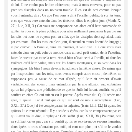
de lui. Il ne voulut pas le dire clairement, mais à mots couverts, pour ne pas
jeter sas disciples dans un nouveau trouble. Il en est de ceci comme lorsque
vous l’entendez dire : Ce que l’on vous a dit à l’oreille, publiez-le sur les tons,
et ce que vous avez entendu dans les ténèbres, dites-le en plein jour. (Matth. X,
27 ; Luc, XII, 3.) Car vous ne soupçonnez pas alors qu’il leur commande de
quitter les rues et la place publique pour aller réellement proclamer la parole sur
les toits ; et nous ne voyons pas, en effet, que les disciples aient agi ainsi, mais
par ces mots : Sur les toits, en plein jour, il entend en toutes liberté de langage ;
et par ceux-ci : A l’oreille, dans les ténèbres, il veut dire : Ce que vous avez
entendu dans un petit coin du monde, dans un seul petit canton de la Palestine,
faites-le retentir par toute la terre. Aussi bien n’était-ce ni à l’oreille, ni dans les
ténèbres qu’il leur parlait, mais sur les hautes montagnes, et souvent dans les
synagogues. Eh bien ! nous devons ici admettre la même chose. De même que
par l’expression : sur les toits, nous avons compris autre chose ; de même, ne
supposons pas, à cause de ce mot d’épée, qu’il leur ait prescrit d’avoir
véritablement des épées ; mais entendons par là une allusion aux embûches
qu’on lui prépare, une prédiction de ce que les Juifs lui feront. souffrir, et qu’il
souffrit en effet. Ce qui suit en est la preuve. Après avoir dit : Qu’il achète une
épée, il ajoute : Car il faut que ce qui est écrit de moi s’accomplisse. (Luc,
XXII, 37.) Que j’ai été compté parmi les injustes. (Isaïe, LIII, 12.) Et quand les
apôtres lui eurent répondu : Il y a ici deux épées, car ils ne comprenaient pas ce
qu’il avait voulu dire, il répliqua : Cela suffit. (Luc, XXII, 38.) Pourtant, cela
ne suffisait certes pas ; car s’il voulait qu’ils se servissent de secours humains,
deux épées ni trois n’auraient pas suffi, ni cent non plus ; et s’il ne le voulait