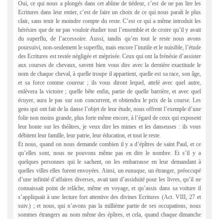
Oui, ce qui nous a plongés dans cet abîme de tiédeur, c’est de ne pas lire les
Ecritures dans leur entier, c’est de faire un choix de ce qui nous paraît le plus
clair, sans tenir le moindre compte du reste. C’est ce qui a même introduit les
hérésies que de ne pas vouloir étudier tout l’ensemble et de croire qu’il y avait
du superflu, de l’accessoire. Aussi, tandis qu’en tout le reste nous avons
poursuivi, non-seulement le superflu, mais encore l’inutile et le nuisible, l’étude
des Ecritures est restée négligée et méprisée. Ceux qui ont la frénésie d’assister
aux courses de chevaux, savent bien vous dire avec la dernière exactitude le
nom de chaque cheval, à quelle troupe il appartient, quelle est sa race, son âge,
et sa force comme coureur ; ils vous diront lequel, attelé avec quel autre,
enlèvera la victoire ; quelle bête enfin, partie de quelle barrière, et avec quel
écuyer, aura le pas sur son concurrent, et obtiendra le prix de la course. Les
gens qui ont fait de la danse l’objet de leur étude, nous offrent l’exemple d’une
folie non moins grande, plus forte même encore, à l’égard de ceux qui exposent
leur honte sur les théâtres, je veux dire les mimes et les danseuses : ils vous
débitent leur famille, leur patrie, leur éducation, et tout le reste.
Et nous, quand on nous demande combien il y a d’épîtres de saint Paul, et ce
qu’elles sont, nous ne pouvons même pas en dire le nombre. Et s’il y a
quelques personnes qui le sachent, on les embarrasse en leur demandant à
quelles villes elles furent envoyées. Ainsi, un eunuque, un étranger, préoccupé
d’une infinité d’affaires diverses, avait tant d’assiduité pour les livres, qu’il ne
connaissait point de relâche, même en voyage, et qu’assis dans sa voiture il
s’appliquait à une lecture fort attentive des divines Ecritures (Act. VIII, 27 et
suiv.) ; et nous, qui n’avons pas la millième partie de ses occupations, nous
sommes étrangers au nom même des épîtres, et cela, quand chaque dimanche