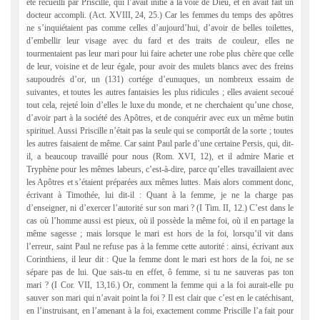
été recueilli par Priscille, qui l’avait initié à la voie de Dieu, et en avait fait un
docteur accompli. (Act. XVIII, 24, 25.) Car les femmes du temps des apôtres
ne s’inquiétaient pas comme celles d’aujourd’hui, d’avoir de belles toilettes,
d’embellir leur visage avec du fard et des traits de couleur, elles ne
tourmentaient pas leur mari pour lui faire acheter une robe plus chère que celle
de leur, voisine et de leur égale, pour avoir des mulets blancs avec des freins
saupoudrés d’or, un (131) cortége d’eunuques, un nombreux essaim de
suivantes, et toutes les autres fantaisies les plus ridicules ; elles avaient secoué
tout cela, rejeté loin d’elles le luxe du monde, et ne cherchaient qu’une chose,
d’avoir part à la société des Apôtres, et de conquérir avec eux un même butin
spirituel. Aussi Priscille n’était pas la seule qui se comportât de la sorte ; toutes
les autres faisaient de même. Car saint Paul parle d’une certaine Persis, qui, dit-
il, a beaucoup travaillé pour nous (Rom. XVI, 12), et il admire Marie et
Tryphène pour les mêmes labeurs, c’est-à-dire, parce qu’elles travaillaient avec
les Apôtres et s’étaient préparées aux mêmes luttes. Mais alors comment donc,
écrivant à Timothée, lui dit-il : Quant à la femme, je ne la charge pas
d’enseigner, ni d’exercer l’autorité sur son mari ? (I Tim. II, 12.) C’est dans le
cas où l’homme aussi est pieux, où il possède la même foi, où il en partage la
même sagesse ; mais lorsque le mari est hors de la foi, lorsqu’il vit dans
l’erreur, saint Paul ne refuse pas à la femme cette autorité : ainsi, écrivant aux
Corinthiens, il leur dit : Que la femme dont le mari est hors de la foi, ne se
sépare pas de lui. Que sais-tu en effet, ô femme, si tu ne sauveras pas ton
mari ? (I Cor. VII, 13,16.) Or, comment la femme qui a la foi aurait-elle pu
sauver son mari qui n’avait point la foi ? Il est clair que c’est en le catéchisant,
en l’instruisant, en l’amenant à la foi, exactement comme Priscille l’a fait pour