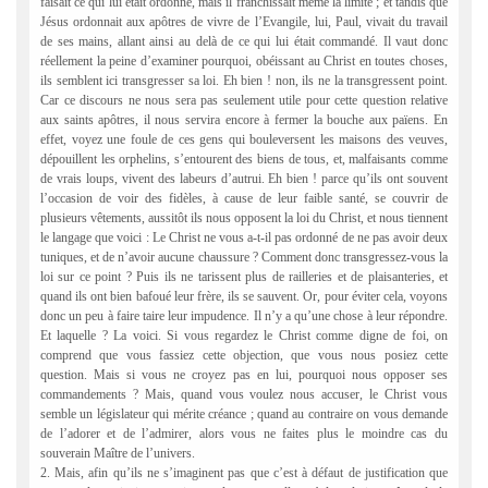
faisait ce qui lui était ordonné, mais il franchissait même la limite ; et tandis que
Jésus ordonnait aux apôtres de vivre de l’Evangile, lui, Paul, vivait du travail
de ses mains, allant ainsi au delà de ce qui lui était commandé. Il vaut donc
réellement la peine d’examiner pourquoi, obéissant au Christ en toutes choses,
ils semblent ici transgresser sa loi. Eh bien ! non, ils ne la transgressent point.
Car ce discours ne nous sera pas seulement utile pour cette question relative
aux saints apôtres, il nous servira encore à fermer la bouche aux païens. En
effet, voyez une foule de ces gens qui bouleversent les maisons des veuves,
dépouillent les orphelins, s’entourent des biens de tous, et, malfaisants comme
de vrais loups, vivent des labeurs d’autrui. Eh bien ! parce qu’ils ont souvent
l’occasion de voir des fidèles, à cause de leur faible santé, se couvrir de
plusieurs vêtements, aussitôt ils nous opposent la loi du Christ, et nous tiennent
le langage que voici : Le Christ ne vous a-t-il pas ordonné de ne pas avoir deux
tuniques, et de n’avoir aucune chaussure ? Comment donc transgressez-vous la
loi sur ce point ? Puis ils ne tarissent plus de railleries et de plaisanteries, et
quand ils ont bien bafoué leur frère, ils se sauvent. Or, pour éviter cela, voyons
donc un peu à faire taire leur impudence. Il n’y a qu’une chose à leur répondre.
Et laquelle ? La voici. Si vous regardez le Christ comme digne de foi, on
comprend que vous fassiez cette objection, que vous nous posiez cette
question. Mais si vous ne croyez pas en lui, pourquoi nous opposer ses
commandements ? Mais, quand vous voulez nous accuser, le Christ vous
semble un législateur qui mérite créance ; quand au contraire on vous demande
de l’adorer et de l’admirer, alors vous ne faites plus le moindre cas du
souverain Maître de l’univers.
2. Mais, afin qu’ils ne s’imaginent pas que c’est à défaut de justification que