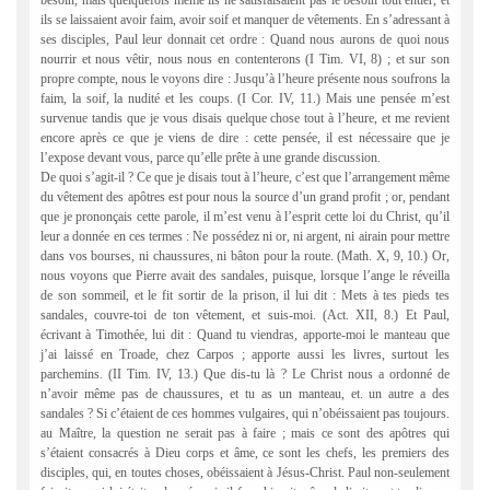
besoin, mais quelquefois même ils ne satisfaisaient pas le besoin tout entier, et
ils se laissaient avoir faim, avoir soif et manquer de vêtements. En s’adressant à
ses disciples, Paul leur donnait cet ordre : Quand nous aurons de quoi nous
nourrir et nous vêtir, nous nous en contenterons (I Tim. VI, 8) ; et sur son
propre compte, nous le voyons dire : Jusqu’à l’heure présente nous soufrons la
faim, la soif, la nudité et les coups. (I Cor. IV, 11.) Mais une pensée m’est
survenue tandis que je vous disais quelque chose tout à l’heure, et me revient
encore après ce que je viens de dire : cette pensée, il est nécessaire que je
l’expose devant vous, parce qu’elle prête à une grande discussion.
De quoi s’agit-il ? Ce que je disais tout à l’heure, c’est que l’arrangement même
du vêtement des apôtres est pour nous la source d’un grand profit ; or, pendant
que je prononçais cette parole, il m’est venu à l’esprit cette loi du Christ, qu’il
leur a donnée en ces termes : Ne possédez ni or, ni argent, ni airain pour mettre
dans vos bourses, ni chaussures, ni bâton pour la route. (Math. X, 9, 10.) Or,
nous voyons que Pierre avait des sandales, puisque, lorsque l’ange le réveilla
de son sommeil, et le fit sortir de la prison, il lui dit : Mets à tes pieds tes
sandales, couvre-toi de ton vêtement, et suis-moi. (Act. XII, 8.) Et Paul,
écrivant à Timothée, lui dit : Quand tu viendras, apporte-moi le manteau que
j’ai laissé en Troade, chez Carpos ; apporte aussi les livres, surtout les
parchemins. (II Tim. IV, 13.) Que dis-tu là ? Le Christ nous a ordonné de
n’avoir même pas de chaussures, et tu as un manteau, et. un autre a des
sandales ? Si c’étaient de ces hommes vulgaires, qui n’obéissaient pas toujours.
au Maître, la question ne serait pas à faire ; mais ce sont des apôtres qui
s’étaient consacrés à Dieu corps et âme, ce sont les chefs, les premiers des
disciples, qui, en toutes choses, obéissaient à Jésus-Christ. Paul non-seulement