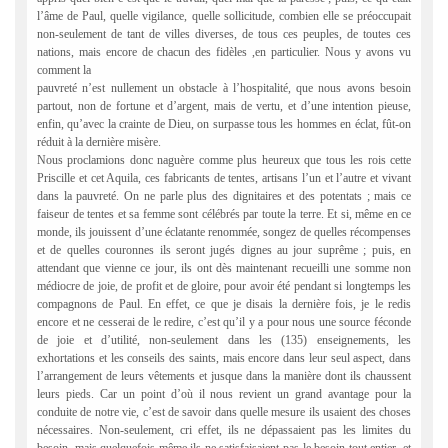
l’âme de Paul, quelle vigilance, quelle sollicitude, combien elle se préoccupait
non-seulement de tant de villes diverses, de tous ces peuples, de toutes ces
nations, mais encore de chacun des fidèles ,en particulier. Nous y avons vu
comment la
pauvreté n’est nullement un obstacle à l’hospitalité, que nous avons besoin
partout, non de fortune et d’argent, mais de vertu, et d’une intention pieuse,
enfin, qu’avec la crainte de Dieu, on surpasse tous les hommes en éclat, fût-on
réduit à la dernière misère.
Nous proclamions donc naguère comme plus heureux que tous les rois cette
Priscille et cet Aquila, ces fabricants de tentes, artisans l’un et l’autre et vivant
dans la pauvreté. On ne parle plus des dignitaires et des potentats ; mais ce
faiseur de tentes et sa femme sont célébrés par toute la terre. Et si, même en ce
monde, ils jouissent d’une éclatante renommée, songez de quelles récompenses
et de quelles couronnes ils seront jugés dignes au jour suprême ; puis, en
attendant que vienne ce jour, ils ont dès maintenant recueilli une somme non
médiocre de joie, de profit et de gloire, pour avoir été pendant si longtemps les
compagnons de Paul. En effet, ce que je disais la dernière fois, je le redis
encore et ne cesserai de le redire, c’est qu’il y a pour nous une source féconde
de joie et d’utilité, non-seulement dans les (135) enseignements, les
exhortations et les conseils des saints, mais encore dans leur seul aspect, dans
l’arrangement de leurs vêtements et jusque dans la manière dont ils chaussent
leurs pieds. Car un point d’où il nous revient un grand avantage pour la
conduite de notre vie, c’est de savoir dans quelle mesure ils usaient des choses
nécessaires. Non-seulement, cri effet, ils ne dépassaient pas les limites du