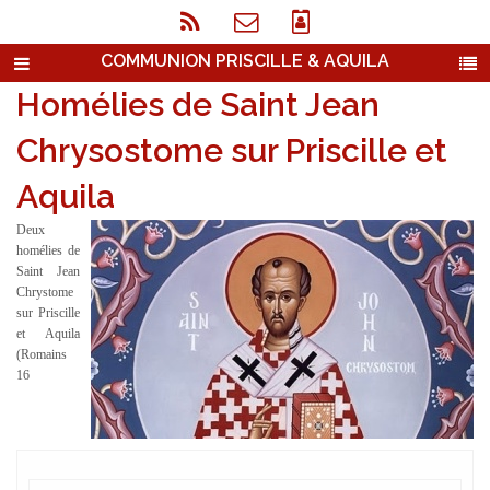
COMMUNION PRISCILLE & AQUILA
Homélies de Saint Jean
Chrysostome sur Priscille et
Aquila
Deux
homélies de
Saint Jean
Chrystome
sur Priscille
et Aquila
(Romains
16