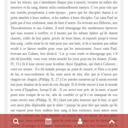
tous les trésors, qui s’attendaient chaque jour à mourir, vivaient au milieu des
meurtres et du sang, étaient enfin continuellement martyrs. C’est pour cela que
nos intérêts prospéraient à cette époque , parce que les disciples étaient à ce
point attachés à leurs maîtres, et les maîtres à leurs disciples. Car saint Paul ne
parle pas d’eux seulement, mais de bien d’autres. En écrivant aux Hébreux, aux
Thessaloniciens et aux Galates, il rend témoignage des nombreuses épreuves
que tous avaient à souffrir, et il montre par les mêmes épîtres qu’ils étaient
chassés, exilés de leur patrie, privés de leurs biens, et exposés jusqu’à verser
leur sang ; enfin toute la vie était pour eux une lutte, et ils n’auraient pas même
reculé à se laisser mutiler pour ceux qui les instruisaient. Aussi saint Paul,
écrivant aux Galates, leur disait-il : Car je vous rends ce témoignage que, s’il
eût été possible, vous vous seriez arraché les yeux pour me les donner. (Galat.
IV, 15.) Et il loue encore pour la même chose Epaphras, qui était à Colosses ;
voici ses termes : Il a été malade presque au point de mourir, et Dieu a eu pitié
de lui, et non-seulement de lui, mais aussi de moi, afin que je n’eusse pas
chagrin sur chagrin. (Philipp. II, 27.) Ces paroles montrent qu’il aurait ressenti
une juste douleur de la mort de son disciple. Et il révèle encore à tout le monde
la vertu d’Epaphras, lorsqu’il dit : Il est arrivé tout près de la mort, n’ayant
point tenu compte de sa vie, afin de combler ce qu’il s’en manquait de vos
soins envers moi. (Philipp. II, 30.) Quel sort plus heureux que le leur, et quel
sort aussi plus déplorable que le nôtre ! puisqu’on peut dire que tandis qu’ils
ont exposé pour leurs maîtres leur sang et leur existence, nous autres nous
n’osons souvent pas faire entendre un simple mot en faveur de nos pères
communs ; nous entendons les gens de notre maison ainsi que les étrangers les
couvrir d’outrages et d’injures malveillantes, et nous ne leur fermons pas la