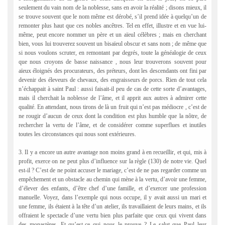
seulement du vain nom de la noblesse, sans en avoir la réalité ; disons mieux, il
se trouve souvent que le nom même est dérobé, s’il prend idée à quelqu’un de
remonter plus haut que ces nobles ancêtres. Tel en effet, illustre et en vue lui-
même, peut encore nommer un père et un aïeul célèbres ; mais en cherchant
bien, vous lui trouverez souvent un bisaïeul obscur et sans nom ; de même que
si nous voulons scruter, en remontant par degrés, toute la généalogie de ceux
que nous croyons de basse naissance , nous leur trouverons souvent pour
aïeux éloignés des procurateurs, des préteurs, dont les descendants ont fini par
devenir des éleveurs de chevaux, des engraisseurs de porcs. Rien de tout cela
n’échappait à saint Paul : aussi faisait-il peu de cas de cette sorte d’avantages,
mais il cherchait la noblesse de l’âme, et il apprit aux autres à admirer cette
qualité. En attendant, nous tirons de là un fruit qui n’est pas médiocre , c’est de
ne rougir d’aucun de ceux dont la condition est plus humble que la nôtre, de
rechercher la vertu de l’âme, et de considérer comme superflues et inutiles
toutes les circonstances qui nous sont extérieures.
3. Il y a encore un autre avantage non moins grand à en recueillir, et qui, mis à
profit, exerce on ne peut plus d’influence sur la règle (130) de notre vie. Quel
est-il ? C’est de ne point accuser le mariage, c’est de ne pas regarder comme un
empêchement et un obstacle au chemin qui mène à la vertu, d’avoir une femme,
d’élever des enfants, d’être chef d’une famille, et d’exercer une profession
manuelle. Voyez, dans l’exemple qui nous occupe, il y avait aussi un mari et
une femme, ils étaient à la tête d’un atelier, ils travaillaient de leurs mains, et ils
offraient le spectacle d’une vertu bien plus parfaite que ceux qui vivent dans
des monastères. Et qu’est-ce qui nous le prouve ? Le salut que Paul leur