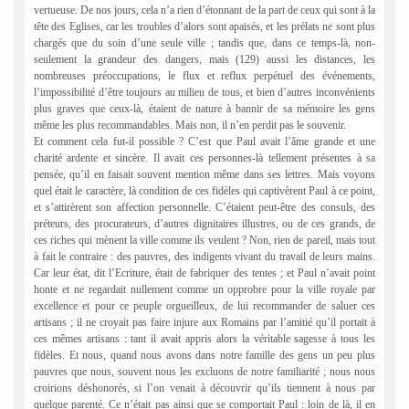
vertueuse. De nos jours, cela n’a rien d’étonnant de la part de ceux qui sont à la
tête des Eglises, car les troubles d’alors sont apaisés, et les prélats ne sont plus
chargés que du soin d’une seule ville ; tandis que, dans ce temps-là, non-
seulement la grandeur des dangers, mais (129) aussi les distances, les
nombreuses préoccupations, le flux et reflux perpétuel des événements,
l’impossibilité d’être toujours au milieu de tous, et bien d’autres inconvénients
plus graves que ceux-là, étaient de nature à bannir de sa mémoire les gens
même les plus recommandables. Mais non, il n’en perdit pas le souvenir.
Et comment cela fut-il possible ? C’est que Paul avait l’âme grande et une
charité ardente et sincère. Il avait ces personnes-là tellement présentes à sa
pensée, qu’il en faisait souvent mention même dans ses lettres. Mais voyons
quel était le caractère, là condition de ces fidèles qui captivèrent Paul à ce point,
et s’attirèrent son affection personnelle. C’étaient peut-être des consuls, des
préteurs, des procurateurs, d’autres dignitaires illustres, ou de ces grands, de
ces riches qui mènent la ville comme ils veulent ? Non, rien de pareil, mais tout
à fait le contraire : des pauvres, des indigents vivant du travail de leurs mains.
Car leur état, dit l’Ecriture, était de fabriquer des tentes ; et Paul n’avait point
honte et ne regardait nullement comme un opprobre pour la ville royale par
excellence et pour ce peuple orgueilleux, de lui recommander de saluer ces
artisans ; il ne croyait pas faire injure aux Romains par l’amitié qu’il portait à
ces mêmes artisans : tant il avait appris alors la véritable sagesse à tous les
fidèles. Et nous, quand nous avons dans notre famille des gens un peu plus
pauvres que nous, souvent nous les excluons de notre familiarité ; nous nous
croirions déshonorés, si l’on venait à découvrir qu’ils tiennent à nous par
quelque parenté. Ce n’était pas ainsi que se comportait Paul : loin de là, il en