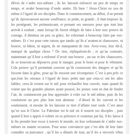
élèves de s’aider eux-mêmes ; ils les laissent enfoncer un peu de temps en
temps, et avaler beaucoup d’onde amère. Eh bien ! Jésus-Christ en usa de
même à l’égard de ses disciples. Dans le commencement, au début, il ne permit
qu’ils éprouvassent aucune souffrance, ni petite, ni grande ; il était toujours là,
les protégeant, les prémunissant, et prenant ses mesures pour que tout leur
arrivât à souhait ; mais lorsqu’ils furent obligés de faire à leur tour preuve de
courage, il diminua un peu sa grâce, les exhortant à beaucoup faire par eux-
mêmes. Et c’est pour cette raison que tandis qu’ils n’avaient ni chaussures, ni
bourse, ni bâton, ni argent, ils ne manquaient de rien. Avez-vous, leur dit-il,
manqué de quelque chose ? De rien, répliquèrent-ils ; et qu’au contraire,
maintenant qu’il leur a ordonné d’avoir une bourse , un sac et des chaussures,
ils se trouvent au dépourvu pour le manger, pour le boire et pour le vêtement.
Cela prouve qu’il permettait souvent qu’ils courussent des dangers et qu’ils
fussent dans la gêne, pour qu’ils eussent une récompense. C’est à peu près ce
que,font les oiseaux à l’égard de leurs petits tant que ceux-ci ont les ailes
faibles, ceux-là restent sur le nid pour réchauffer leur couvée, mais quand ils
voient que les grandes plumes ayant poussé, les jeunes sont en état de fendre
l’air, ils commencent par leur apprendre à voler sur le nid même, puis ils les
conduisent un peu plus loin tout alentour : d’abord ils les suivent et les
soutiennent, et ensuite ils les laissent se tirer d’affaire tout seuls. C’est ainsi
qu’en usa le Christ. La Palestine est le nid où il nourrit ses disciples ; puis
quand il leur a appris à voleter en sa présence et soutenus par lui, il les laisse à
la fin prendre leur essor à travers le monde, en leur ordonnant de s’aider eux-
mêmes en mainte occasion. Pour nous convaincre que c’est afin de leur faire
connaître sa puissance , qu’il les a dénués de tout, qu’il les a envoyés vêtus