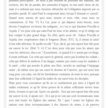
première prescription , ne nous a pas ordonné de posséder des maisons, des
esclaves, des lits de parade, des ustensiles d’argent, ni rien autre chose de tel,
mais il a ordonné que nous fussions affranchis de l’obligation imposée par sa
première parole. Et saint Paul le comprenait ainsi, lorsqu’il donnait ce conseil :
Quand nous aurons de quoi nous nourrir et nous vêtir, nous nous en
contenterons. (I Tim. VI, 8.) Car, pour ce qui dépasse notre besoin, nous
devons l’employer en faveur des indigents ; et c’est ce que faisaient Priscille et
Aquila. C’est pour cela que saint Paul les loue et les admire, et qu’il rédige sur
leur compte le plus grand éloge. En effet, après avoir dit : Saluez Priscille et
Aquila, mes coopérateurs dans le Seigneur (Rom. XVI, 3), il donne la causé
d’une telle affection. Et quelle est-elle ? Eux, dit-il, qui ont exposé leur tête pour
me sauver la vie. (Ibid. V, 4.) C’est donc pour cela que vous les aimez, que
vous les chérissez, dira-t-on ? Assurément ; et quand il n’y aurait que cet éloge,
il serait suffisant. Car celui qui sauve le général, sauve par là même les soldats ;
celui qui délivre le médecin d’un danger, ramène par contre-coup les malades à
la santé ; celui qui arrache le pilote aux flots, arrache au naufrage l’équipage
entier ; de même ceux qui ont sauvé le docteur de l’univers, qui ont versé leur
sang pour son salut, ont été les bienfaiteurs communs de toute la terre, puisque
dans leur sollicitude à l’égard du maître ils ont sauvé tous les disciples.
Mais pour vous convaincre qu’ils ne se conduisirent pas ainsi à l’égard du
maître seulement, et qu’ils firent preuve de la même sollicitude envers leurs
frères, écoutez ce qui suit. Après ces paroles : Eux qui ont exposé leur tête pour
me sauver la vie, il ajoute ceci : Et à qui je ne suis pas seul reconnaissant, mais
avec moi toutes les Églises des nations. Eh ! quoi ? toutes les Eglises des
nations sont donc reconnaissantes à des faiseurs de tentes, à de pauvres