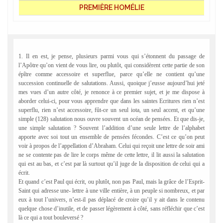
PREMIÈRE HOMÉLIE
1. Il en est, je pense, plusieurs parmi vous qui s’étonnent du passage de
l’Apôtre qu’on vient de vous lire, ou plutôt, qui considèrent cette partie de son
épître comme accessoire et superflue, parce qu’elle ne contient qu’une
succession continuelle de salutations. Aussi, quoique j’eusse aujourd’hui jeté
mes vues d’un autre côté, je renonce à ce premier sujet, et je me dispose à
aborder celui-ci, pour vous apprendre que dans les saintes Ecritures rien n’est
superflu, rien n’est accessoire, fût-ce un seul iota, un seul accent, et qu’une
simple (128) salutation nous ouvre souvent un océan de pensées. Et que dis-je,
une simple salutation ? Souvent l’addition d’une seule lettre de l’alphabet
apporte avec soi tout un ensemble de pensées fécondes. C’est ce qu’on peut
voir à propos de l’appellation d’Abraham. Celui qui reçoit une lettre de soir ami
ne se contente pas de lire le corps même de cette lettre, il lit aussi la salutation
qui est au bas, et c’est par là surtout qu’il juge de la disposition de celui qui a
écrit.
Et quand c’est Paul qui écrit, ou plutôt, non pas Paul, mais la grâce de l’Esprit-
Saint qui adresse une- lettre à une ville entière, à un peuple si nombreux, et par
eux à tout l’univers, n’est-il pas déplacé de croire qu’il y ait dans le contenu
quelque chose d’inutile, et de passer légèrement à côté, sans réfléchir que c’est
là ce qui a tout bouleversé ?