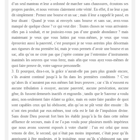
d’un seul manteau et leur a ordonné de marcher sans chaussures, écoutons ses
propres paroles, et nous verrons clairement cette vérité. En effet, il ne leur a pas
dit simplement : Prenez une bourse et un sac ; mais il leur a rappelé le passé, en
leur disant : Quand je vous ai envoyés sans bourse et sans sac, avez-vous
manqué de quelque chose ? ce qui veut dire : Toutes choses ne vous arrivaient-
elles pas à souhait, et ne jouissiez-vous pas d’une grande abondance ? mais
maintenant je veux que vous luttiez par vous-mêmes, je veux que vous
éprouviez aussi la pauvreté, c’est pourquoi je ne vous astreins plus désormais
aux rigueurs de ma première loi, mais je vous permets d’avoir une bourse et un
sac, afin qu’on ne croie pas que j’opère comme par l’entremise d’instruments
inanimés les oeuvres que vous ferez, mais afin que vous ayez vous-mêmes de
quoi faire preuve de, votre sagesse personnelle.
3. Et pourquoi, dira-t-on, la grâce n’aurait-elle pas paru plus grande encore,
s’ils avaient continué jusqu’à la fin dans les premières conditions ? C’est
qu’alors ils n’auraient pas eux-mêmes fait leurs preuves ; car s’ils n’eussent eu
aucune tribulation à essuyer, aucune pauvreté, aucune persécution, aucune
gêne, ils fussent demeurés inactifs et engourdis ; tandis que le Sauveur a voulu
ainsi, non-seulement faire éclater sa grâce, mais en outre faire paraître de quoi
sont capables ceux qui lui obéissent, afin qu’on ne pût venir dire ensuite : Ils
n’ont rien produit par eux-mêmes, tout cela est le fait de l’impulsion divine.
Sans doute Dieu pouvait fort bien les établir jusqu’à la fin dans cette même
affluence de secours, mais il ne l’a pas voulu pour plusieurs motifs impérieux
que nous avons souvent exposés à votre charité : l’un est celui que nous
venons de dire, le second, qui n’était pas moins important, c’était pour qu’ils
apprissent à être modestes, et le troisième, pour qu’ils n’obtinssent pas une