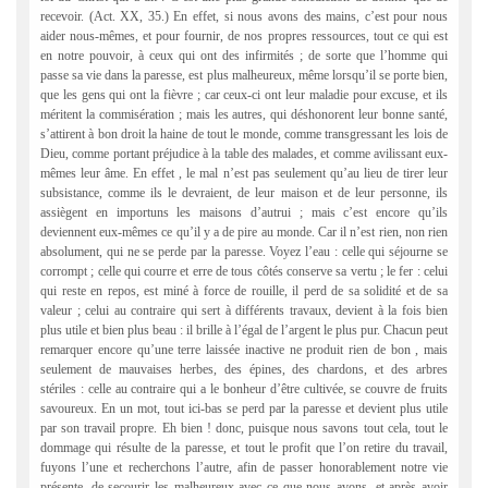
recevoir. (Act. XX, 35.) En effet, si nous avons des mains, c’est pour nous
aider nous-mêmes, et pour fournir, de nos propres ressources, tout ce qui est
en notre pouvoir, à ceux qui ont des infirmités ; de sorte que l’homme qui
passe sa vie dans la paresse, est plus malheureux, même lorsqu’il se porte bien,
que les gens qui ont la fièvre ; car ceux-ci ont leur maladie pour excuse, et ils
méritent la commisération ; mais les autres, qui déshonorent leur bonne santé,
s’attirent à bon droit la haine de tout le monde, comme transgressant les lois de
Dieu, comme portant préjudice à la table des malades, et comme avilissant eux-
mêmes leur âme. En effet , le mal n’est pas seulement qu’au lieu de tirer leur
subsistance, comme ils le devraient, de leur maison et de leur personne, ils
assiègent en importuns les maisons d’autrui ; mais c’est encore qu’ils
deviennent eux-mêmes ce qu’il y a de pire au monde. Car il n’est rien, non rien
absolument, qui ne se perde par la paresse. Voyez l’eau : celle qui séjourne se
corrompt ; celle qui courre et erre de tous côtés conserve sa vertu ; le fer : celui
qui reste en repos, est miné à force de rouille, il perd de sa solidité et de sa
valeur ; celui au contraire qui sert à différents travaux, devient à la fois bien
plus utile et bien plus beau : il brille à l’égal de l’argent le plus pur. Chacun peut
remarquer encore qu’une terre laissée inactive ne produit rien de bon , mais
seulement de mauvaises herbes, des épines, des chardons, et des arbres
stériles : celle au contraire qui a le bonheur d’être cultivée, se couvre de fruits
savoureux. En un mot, tout ici-bas se perd par la paresse et devient plus utile
par son travail propre. Eh bien ! donc, puisque nous savons tout cela, tout le
dommage qui résulte de la paresse, et tout le profit que l’on retire du travail,
fuyons l’une et recherchons l’autre, afin de passer honorablement notre vie
présente, de secourir les malheureux avec ce que nous avons, et après avoir